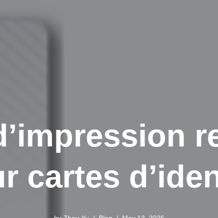
d’impression r
r cartes d’iden
by
Zhou Yu
Blog
May 13, 2026