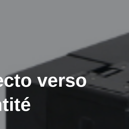
ecto verso
tité