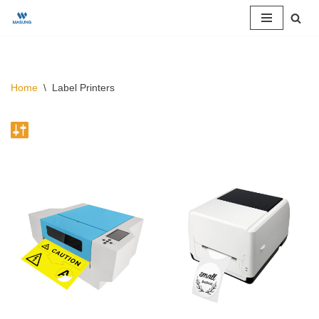
Skip
to
content
Home
\
Label Printers