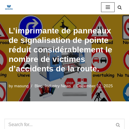
Skip
to
L’imprimante de panneaux
content
de signalisation de pointe
réduit considérablement le
nombre de victimes
d’accidents de la route.
by
masung
Blog
,
Industry News
December 12, 2025