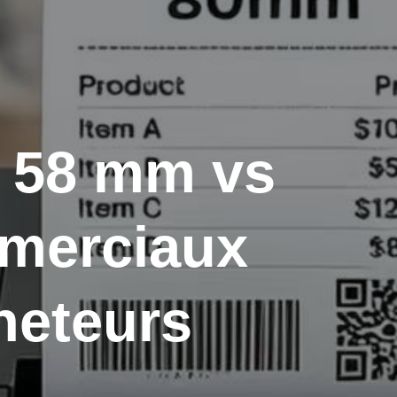
s 58 mm vs
mmerciaux
heteurs