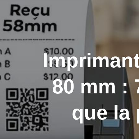
Imprimant
80 mm : 
que la