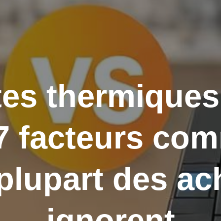
es thermique
7 facteurs co
 plupart des ac
ignorent