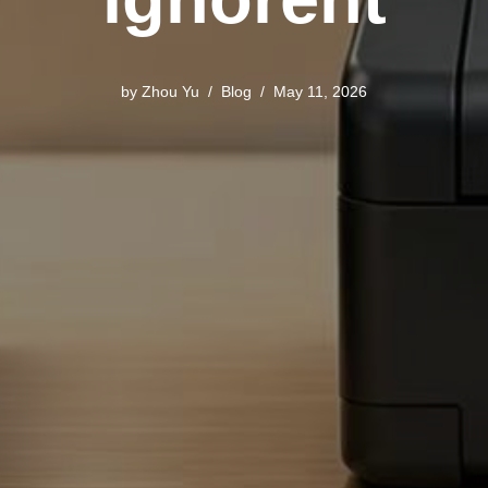
by
Zhou Yu
Blog
May 11, 2026