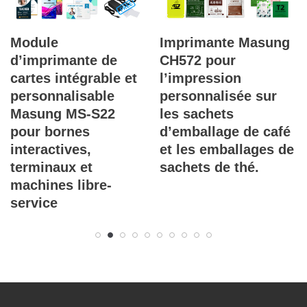
Imprimante Masung
Masung MS-550A
CH572 pour
Duplicateur et
l’impression
imprimante de CD
personnalisée sur
avec graveur intégré
les sachets
pour la gravure et
d’emballage de café
l’impression
et les emballages de
automatisée en
sachets de thé.
grande série