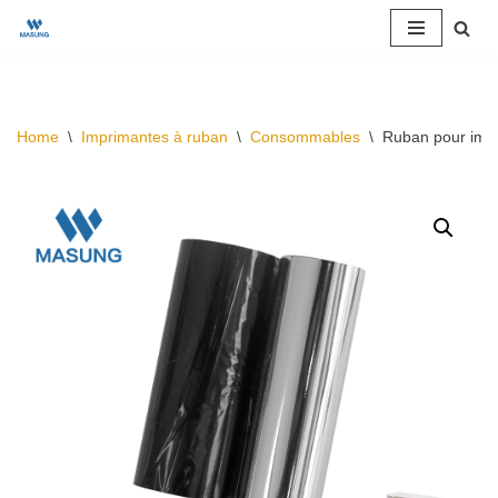
Skip
to
content
Home
\
Imprimantes à ruban
\
Consommables
\
Ruban pour impr